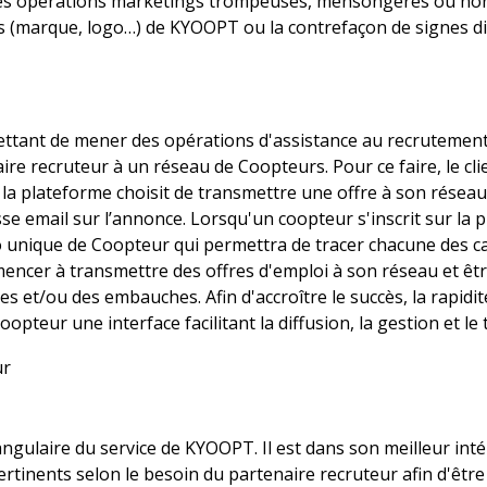
ou les opérations marketings trompeuses, mensongères ou non 
fs (marque, logo…) de KYOOPT ou la contrefaçon de signes dis
ant de mener des opérations d'assistance au recrutement s
naire recruteur à un réseau de Coopteurs. Pour ce faire, le c
sur la plateforme choisit de transmettre une offre à son rés
se email sur l’annonce. Lorsqu'un coopteur s'inscrit sur la
unique de Coopteur qui permettra de tracer chacune des ca
ncer à transmettre des offres d'emploi à son réseau et êtr
 et/ou des embauches. Afin d'accroître le succès, la rapidité
teur une interface facilitant la diffusion, la gestion et le 
ur
ngulaire du service de KYOOPT. Il est dans son meilleur int
pertinents selon le besoin du partenaire recruteur afin d'