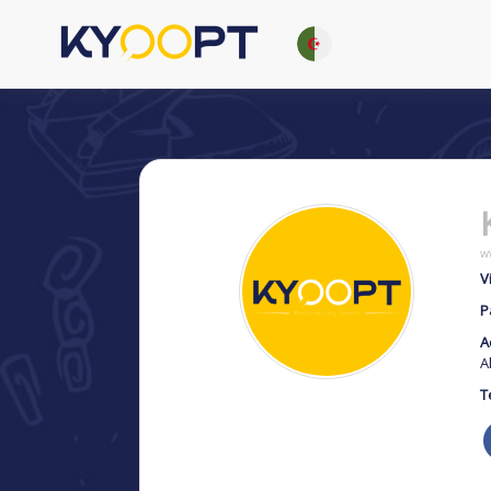
w
Vi
P
A
A
T