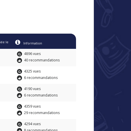
iée le
Information
4896 vues
40 recommandations
4325 vues
6 recommandations
4190 vues
6 recommandations
4359 vues
29 recommandations
4294 vues
8 recommandations