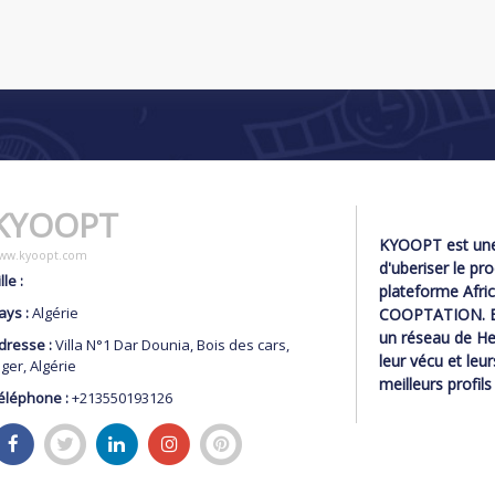
KYOOPT
KYOOPT est une 
ww.kyoopt.com
d'uberiser le p
lle :
plateforme Afri
ays :
Algérie
COOPTATION. Ell
un réseau de He
dresse :
Villa N°1 Dar Dounia, Bois des cars,
leur vécu et leu
lger, Algérie
meilleurs profil
éléphone :
+213550193126