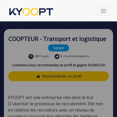
Toggle
navigati
COOPTEUR - Transport et logistique
Senior
4307 vues
8 recommandations
Connectez-vous, recommandez un profil et gagner 50 000 DZD
Recommander un profil
KYOOPT est une entreprise née dans le but
D'uberiser le processus de recrutement. Elle met
en relation les recruteurs avec un réseau de
coopteurs qui vont leur dénicher les meilleurs